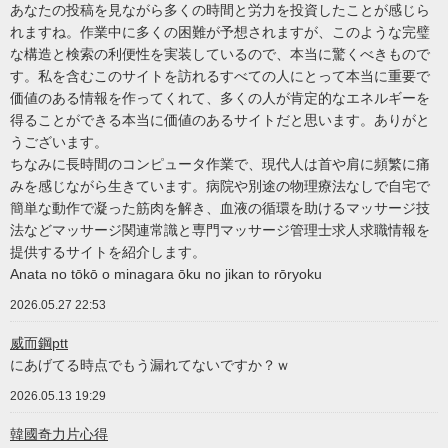
あなたの投稿を見ながら多くの時間と労力を投資したことが感じら
れますね。作業中に多くの困難が予想されますが、このような完璧
な構造と検索の利便性を実装しているので、本当に驚くべきもので
す。私を含むこのサイトを訪れるすべての人にとって本当に重要で
価値のある情報を作ってくれて、多くの人が肯定的なエネルギーを
得ることができる本当に価値のあるサイトだと思います。ありがと
うございます。
ちなみに長時間のコンピュータ作業で、現代人は首や肩に頻繁に痛
みを感じながら生きています。病院や別途の物理療法なしで自宅で
簡単な動作で凝った筋肉を解き、血液の循環を助けるマッサージ技
法などマッサージ関連常識と専門マッサージ管理士求人求職情報を
提供するサイトを紹介します。
Anata no tōkō o minagara ōku no jikan to rōryoku
2026.05.27 22:53
威而鋼ptt
にあげてる時点でもう漏れてないですか？ｗ
2026.05.13 19:29
韓國奇力片心得