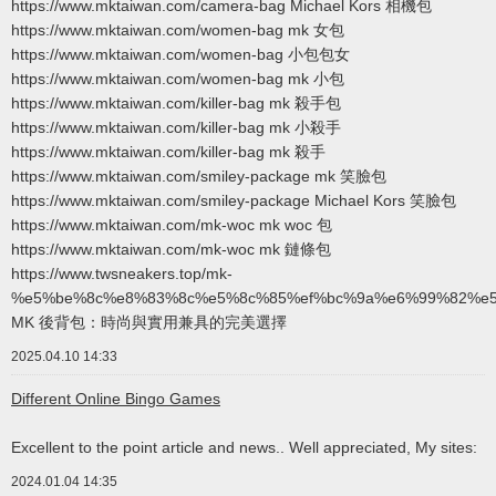
https://www.mktaiwan.com/camera-bag Michael Kors 相機包
https://www.mktaiwan.com/women-bag mk 女包
https://www.mktaiwan.com/women-bag 小包包女
https://www.mktaiwan.com/women-bag mk 小包
https://www.mktaiwan.com/killer-bag mk 殺手包
https://www.mktaiwan.com/killer-bag mk 小殺手
https://www.mktaiwan.com/killer-bag mk 殺手
https://www.mktaiwan.com/smiley-package mk 笑臉包
https://www.mktaiwan.com/smiley-package Michael Kors 笑臉包
https://www.mktaiwan.com/mk-woc mk woc 包
https://www.mktaiwan.com/mk-woc mk 鏈條包
https://www.twsneakers.top/mk-
%e5%be%8c%e8%83%8c%e5%8c%85%ef%bc%9a%e6%99%82%e
MK 後背包：時尚與實用兼具的完美選擇
2025.04.10 14:33
Different Online Bingo Games
Excellent to the point article and news.. Well appreciated, My sites:
2024.01.04 14:35