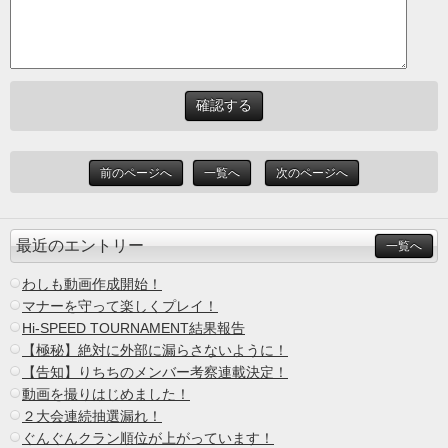
前のページへ
一覧へ
次のページへ
最近のエントリー
一覧へ
わしも動画作成開始！
マナーを守って楽しくプレイ！
Hi-SPEED TOURNAMENT結果報告
【極秘】絶対に外部に漏らさないように！
【告知】りちちのメンバー考察連載決定！
動画を撮りはじめました！
２大会連続抽選漏れ！
ぐんぐんクラン順位が上がっています！