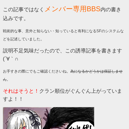
メンバー専用BBS
この記事ではなく
内の書き
込みです。
戦術的な事、意外と知らない・知っていると有利になるSFのシステムな
。
どを記述していました
説明不足気味だったので、この誘導記事を書きます
(´∀｀∩
お手すきの際にでもご確認くださいね。
為になるかどうかは保証しませ
ん
。
それはそうと！
クラン順位がぐんぐん上がっていま
すよ！！