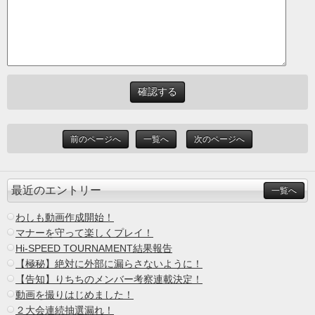
前のページへ
一覧へ
次のページへ
最近のエントリー
一覧へ
わしも動画作成開始！
マナーを守って楽しくプレイ！
Hi-SPEED TOURNAMENT結果報告
【極秘】絶対に外部に漏らさないように！
【告知】りちちのメンバー考察連載決定！
動画を撮りはじめました！
２大会連続抽選漏れ！