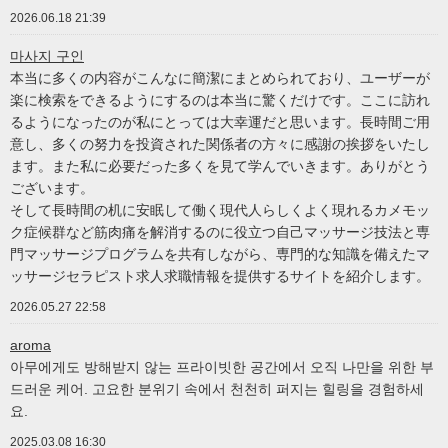
2026.06.18 21:39
마사지 구인
本当に多くの内容がこんなに簡潔にまとめられており、ユーザーが
楽に検索をできるようにするのは本当に驚くだけです。ここに訪れ
るようになったのが私にとっては大幸運だと思います。長時間ご用
意し、多くの努力を投資された関係者の方々に感謝の挨拶をいたし
ます。また私に必要だった多くを見て学んでいきます。ありがとう
ございます。
そして長時間の机に安眠して働く現代人らしくよく現れるカメモッ
ク症候群など筋肉痛を解消するのに役立つ自己マッサージ技法と専
門マッサージプログラムを共有しながら、専門的な知識を備えたマ
ッサージセラピスト求人求職情報を提供するサイトを紹介します。
2026.05.27 22:58
aroma
아무에게도 방해받지 않는 프라이빗한 공간에서 오직 나만을 위한 부
드러운 케어. 고요한 분위기 속에서 천천히 퍼지는 힐링을 경험하세
요.
2025.03.08 16:30