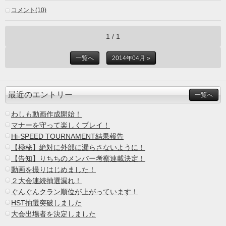
コメント(10)
1 / 1
一覧へ
2014年04月 »
最近のエントリー
一覧へ
わしも動画作成開始！
マナーを守って楽しくプレイ！
Hi-SPEED TOURNAMENT結果報告
【極秘】絶対に外部に漏らさないように！
【告知】りちちのメンバー考察連載決定！
動画を撮りはじめました！
２大会連続抽選漏れ！
ぐんぐんクラン順位が上がっています！
HST抽選突破しました
大会出場者を決定しました