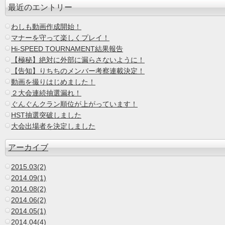
最近のエントリー
わしも動画作成開始！
マナーを守って楽しくプレイ！
Hi-SPEED TOURNAMENT結果報告
【極秘】絶対に外部に漏らさないように！
【告知】りちちのメンバー考察連載決定！
動画を撮りはじめました！
２大会連続抽選漏れ！
ぐんぐんクラン順位が上がっています！
HST抽選突破しました
大会出場者を決定しました
アーカイブ
2015.03(2)
2014.09(1)
2014.08(2)
2014.06(2)
2014.05(1)
2014.04(4)