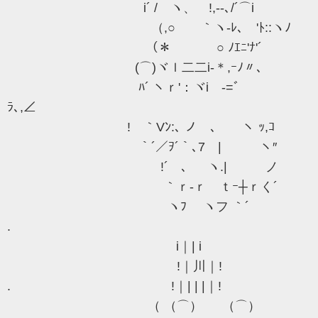
i´ / ヽ、 !,‐-､/´⌒i
（,○ ｀ヽ-ﾚ､ゝ'ﾄ::ヽﾉ
（＊ ○ ﾉｴﾆ'ﾅ'´
(⌒)ヾｌ二二i‐＊,ｰﾉ〃、
ﾊ´ ヽｒ'：ヾi -=ﾞ
ﾗ､,∠
! ｀Vﾝ:､ ノ ､ ヽ ｯ,ｺ
｀´／ｦ´｀､7 | ヽ″
!´ ､ ヽ.| ノ
｀ｒ-ｒゝｔｰ┼ｒく´
ヽﾌ ヽフ ｀´
.
i｜| i
!｜川｜!
. !｜| | |｜!
（ （⌒） （⌒）