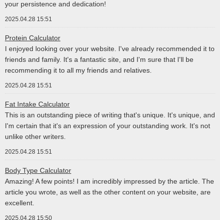
your persistence and dedication!
2025.04.28 15:51
Protein Calculator
I enjoyed looking over your website. I've already recommended it to
friends and family. It's a fantastic site, and I'm sure that I'll be
recommending it to all my friends and relatives.
2025.04.28 15:51
Fat Intake Calculator
This is an outstanding piece of writing that's unique. It's unique, and
I'm certain that it's an expression of your outstanding work. It's not
unlike other writers.
2025.04.28 15:51
Body Type Calculator
Amazing! A few points! I am incredibly impressed by the article. The
article you wrote, as well as the other content on your website, are
excellent.
2025.04.28 15:50