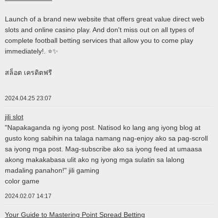
Launch of a brand new website that offers great value direct web
slots and online casino play. And don't miss out on all types of
complete football betting services that allow you to come play
immediately!. ⭐✨
สล็อต เครดิตฟรี
2024.04.25 23:07
jili slot
"Napakaganda ng iyong post. Natisod ko lang ang iyong blog at
gusto kong sabihin na talaga namang nag-enjoy ako sa pag-scroll
sa iyong mga post. Mag-subscribe ako sa iyong feed at umaasa
akong makakabasa ulit ako ng iyong mga sulatin sa lalong
madaling panahon!" jili gaming
color game
2024.02.07 14:17
Your Guide to Mastering Point Spread Betting