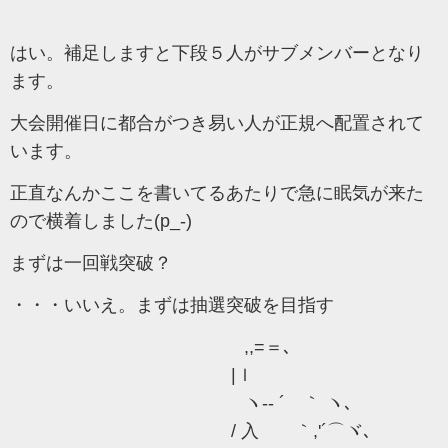
はい。補足しますと下段５人がサブメンバーとなり
ます。
大会開催日に都合がつき易い人が正規へ配置されて
います。
正直なんかここを書いてるあたりで急に眠気が来た
ので横着しました(p_-)
まずは一回戦突破？
・・・いいえ。まずは抽選突破を目指す
,,=＝､
|ｌ
ヽ-‐ ´ ｀ ヽ､
/ 入 ｀,'´⌒ヾ､