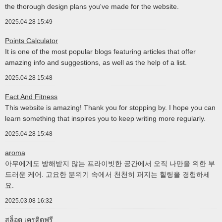
the thorough design plans you've made for the website.
2025.04.28 15:49
Points Calculator
It is one of the most popular blogs featuring articles that offer
amazing info and suggestions, as well as the help of a list.
2025.04.28 15:48
Fact And Fitness
This website is amazing! Thank you for stopping by. I hope you can
learn something that inspires you to keep writing more regularly.
2025.04.28 15:48
aroma
아무에게도 방해받지 않는 프라이빗한 공간에서 오직 나만을 위한 부
드러운 케어. 고요한 분위기 속에서 천천히 퍼지는 힐링을 경험하세
요.
2025.03.08 16:32
สล็อต เครดิตฟรี