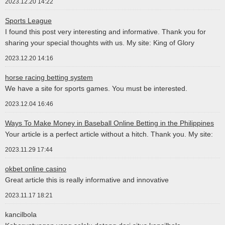
2023.12.20 14:22
Sports League
I found this post very interesting and informative. Thank you for
sharing your special thoughts with us. My site: King of Glory
2023.12.20 14:16
horse racing betting system
We have a site for sports games. You must be interested.
2023.12.04 16:46
Ways To Make Money in Baseball Online Betting in the Philippines
Your article is a perfect article without a hitch. Thank you. My site:
2023.11.29 17:44
okbet online casino
Great article this is really informative and innovative
2023.11.17 18:21
kancilbola