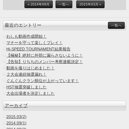
« 2014年09月
一覧へ
2015年03月 »
最近のエントリー
一覧へ
わしも動画作成開始！
マナーを守って楽しくプレイ！
Hi-SPEED TOURNAMENT結果報告
【極秘】絶対に外部に漏らさないように！
【告知】りちちのメンバー考察連載決定！
動画を撮りはじめました！
２大会連続抽選漏れ！
ぐんぐんクラン順位が上がっています！
HST抽選突破しました
大会出場者を決定しました
アーカイブ
2015.03(2)
2014.09(1)