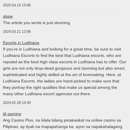
2025.04.10 15:06
slope
The article you wrote is just stunning.
2024.03.21 12:06
Escorts in Ludhiana
If you’re in Ludhiana and looking for a great time, be sure to visit
Ludhiana Escorts to find the best that Ludhiana escorts, who are
reputed as the best high class escorts in Ludhiana has to offer. Our
girls are not only drop-dead gorgeous and stunning but also smart,
sophisticated and highly skilled at the art of lovemaking. Here, at
Ludhiana Escorts, the ladies are hand-picked to make sure that
they portray the right qualities that make us special among the
many other Ludhiana escort agencies out there.
2024.02.28 14:30
jili gaming
Ang Casino Plus, na kilala bilang pinakasikat na online casino sa
Pilipinas, ay tiyak na mapapahanga ka, ayon sa napakahalagang