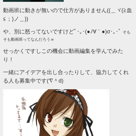
動画班に動きが無いので仕方がありません((＿ヾ(≧血
≦；)ノ＿))
や、別に怒ってないですけどﾟ･｡･(●ﾉ∀｀●)σ･｡･ﾟ
そも
そも動画班ってなんだろうｗ
せっかくですしこの機会に動画編集を学んでみた
り！
一緒にアイデアを出し合ったりして、協力してくれ
る人も募集中です('∇＾d)