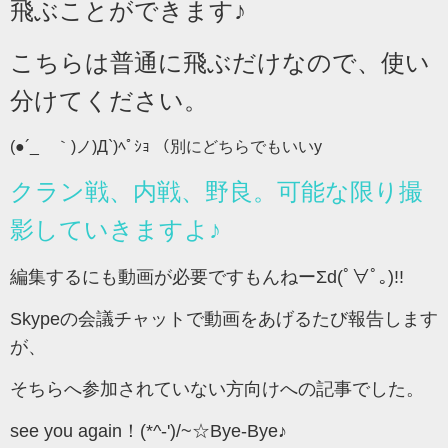
飛ぶことができます♪
こちらは普通に飛ぶだけなので、使い
分けてください。
(●´_ゝ｀)ノ)Д`)ﾍﾟｼｮ （別にどちらでもいいy
クラン戦、内戦、野良。可能な限り撮
影していきますよ♪
編集するにも動画が必要ですもんねーΣd(ﾟ∀ﾟ｡)!!
Skypeの会議チャットで動画をあげるたび報告します
が、
そちらへ参加されていない方向けへの記事でした。
see you again！(*^-')/~☆Bye-Bye♪