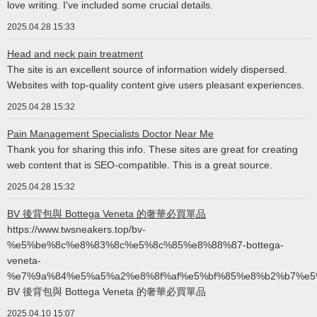
love writing. I've included some crucial details.
2025.04.28 15:33
Head and neck pain treatment
The site is an excellent source of information widely dispersed.
Websites with top-quality content give users pleasant experiences.
2025.04.28 15:32
Pain Management Specialists Doctor Near Me
Thank you for sharing this info. These sites are great for creating
web content that is SEO-compatible. This is a great source.
2025.04.28 15:32
BV 後背包與 Bottega Veneta 的奢華必買單品
https://www.twsneakers.top/bv-
%e5%be%8c%e8%83%8c%e5%8c%85%e8%88%87-bottega-
veneta-
%e7%9a%84%e5%a5%a2%e8%8f%af%e5%bf%85%e8%b2%b7%e5
BV 後背包與 Bottega Veneta 的奢華必買單品
2025.04.10 15:07