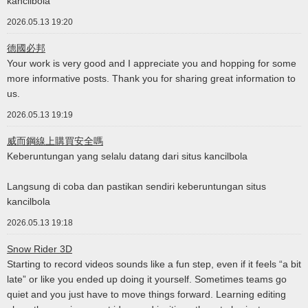
kancilbola
2026.05.13 19:20
德國必邦
Your work is very good and I appreciate you and hopping for some
more informative posts. Thank you for sharing great information to
us.
2026.05.13 19:19
威而鋼線上購買安全嗎
Keberuntungan yang selalu datang dari situs kancilbola
Langsung di coba dan pastikan sendiri keberuntungan situs
kancilbola
2026.05.13 19:18
Snow Rider 3D
Starting to record videos sounds like a fun step, even if it feels “a bit
late” or like you ended up doing it yourself. Sometimes teams go
quiet and you just have to move things forward. Learning editing