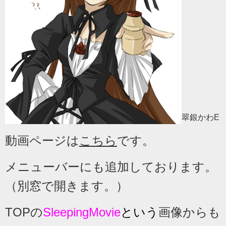
翠銀かわE
動画ページは
こちら
です。
メニューバーにも追加しております。
（別窓で開きます。）
TOPの
SleepingMovie
という
画像からも