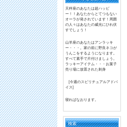
天秤座のあなたは超ハッピ
ー！！あなたからとてつもない
オーラが発されています！周囲
の人々はあなたの威光にひれ伏
すでしょう！
山羊座のあなたはアンラッキ
ー・・・。家の前に野良ネコが
うんこをするようになります。
すべて素手で片付けましょう。
ラッキーアイテム・・・お菓子
売り場に放置された刺身
[今週のスピリチュアルアドバ
イス]
寝ればなおります。
検索