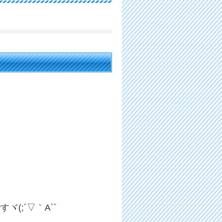
(;´▽｀A``