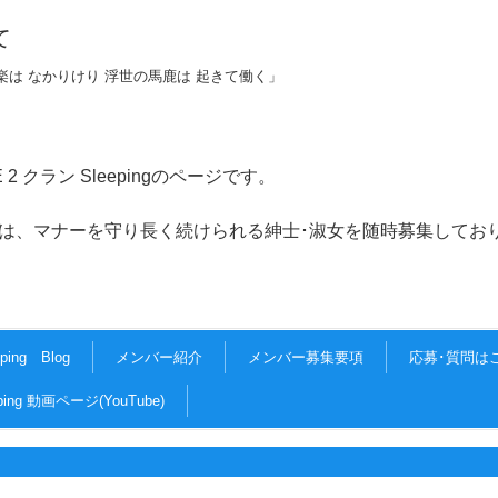
て
楽は なかりけり 浮世の馬鹿は 起きて働く」
CE 2 クラン Sleepingのページです。
守り長く続けられる紳士･淑女を随時募集しており
eping Blog
メンバー紹介
メンバー募集要項
応募･質問は
eping 動画ページ(YouTube)