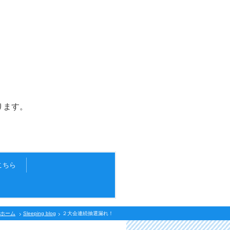
ます。
こちら
ホーム
Sleeping blog
２大会連続抽選漏れ！