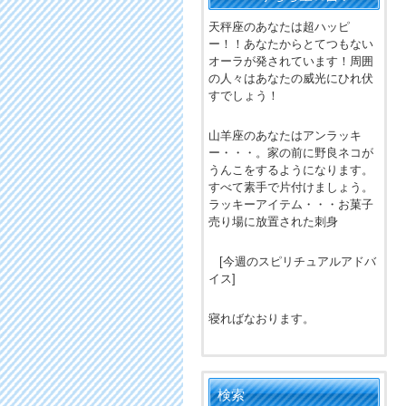
天秤座のあなたは超ハッピ
ー！！あなたからとてつもない
オーラが発されています！周囲
の人々はあなたの威光にひれ伏
すでしょう！
山羊座のあなたはアンラッキ
ー・・・。家の前に野良ネコが
うんこをするようになります。
すべて素手で片付けましょう。
ラッキーアイテム・・・お菓子
売り場に放置された刺身
[今週のスピリチュアルアドバ
イス]
寝ればなおります。
検索