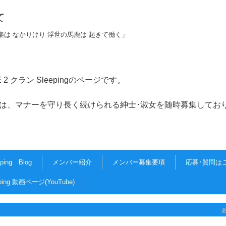
て
楽は なかりけり 浮世の馬鹿は 起きて働く」
CE 2 クラン Sleepingのページです。
守り長く続けられる紳士･淑女を随時募集しており
eping Blog
メンバー紹介
メンバー募集要項
応募･質問は
eping 動画ページ(YouTube)