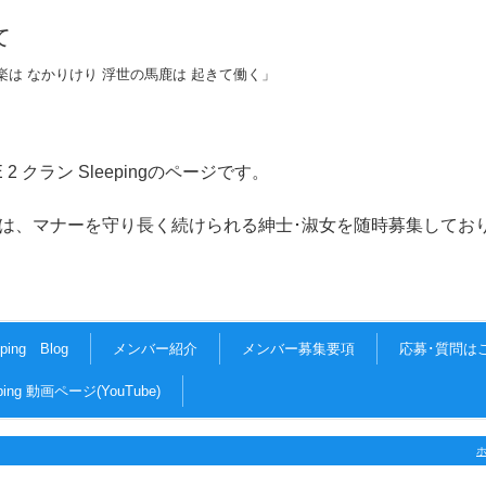
て
楽は なかりけり 浮世の馬鹿は 起きて働く」
CE 2 クラン Sleepingのページです。
守り長く続けられる紳士･淑女を随時募集しており
eping Blog
メンバー紹介
メンバー募集要項
応募･質問は
eping 動画ページ(YouTube)