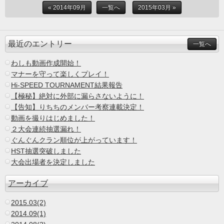
« 2014年09月
一覧へ
2015年03月 »
最近のエントリー
一覧へ
わしも動画作成開始！
マナーを守って楽しくプレイ！
Hi-SPEED TOURNAMENT結果報告
【極秘】絶対に外部に漏らさないように！
【告知】りちちのメンバー考察連載決定！
動画を撮りはじめました！
２大会連続抽選漏れ！
ぐんぐんクラン順位が上がっています！
HST抽選突破しました
大会出場者を決定しました
アーカイブ
2015.03(2)
2014.09(1)