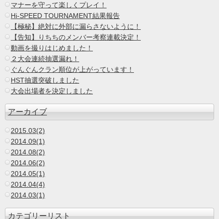
マナーを守って楽しくプレイ！
Hi-SPEED TOURNAMENT結果報告
【極秘】絶対に外部に漏らさないように！
【告知】りちちのメンバー考察連載決定！
動画を撮りはじめました！
２大会連続抽選漏れ！
ぐんぐんクラン順位が上がっています！
HST抽選突破しました
大会出場者を決定しました
アーカイブ
2015.03(2)
2014.09(1)
2014.08(2)
2014.06(2)
2014.05(1)
2014.04(4)
2014.03(1)
カテゴリーリスト