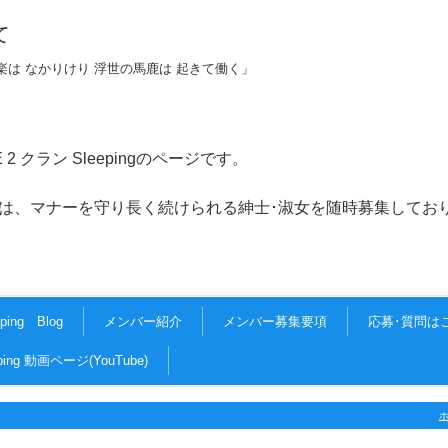
て
楽は なかりけり 浮世の馬鹿は 起きて働く」
CE 2 クラン Sleepingのページです。
守り長く続けられる紳士･淑女を随時募集しており
eping Blog
メンバー紹介
メンバー募集要項
応募･質問は
eping 動画ページ(YouTube)