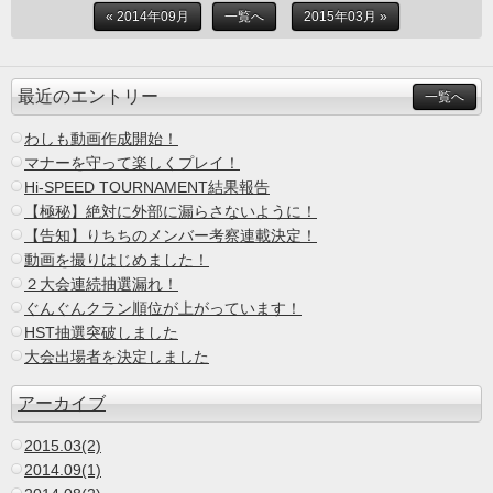
« 2014年09月
一覧へ
2015年03月 »
最近のエントリー
一覧へ
わしも動画作成開始！
マナーを守って楽しくプレイ！
Hi-SPEED TOURNAMENT結果報告
【極秘】絶対に外部に漏らさないように！
【告知】りちちのメンバー考察連載決定！
動画を撮りはじめました！
２大会連続抽選漏れ！
ぐんぐんクラン順位が上がっています！
HST抽選突破しました
大会出場者を決定しました
アーカイブ
2015.03(2)
2014.09(1)